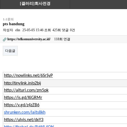
[갤러리]회사전경
1:1문의
pts bandung
작성자
elin
25-05-05 15:46
조회
425회
댓글
0건
https://telkomuniversity.ac.id/
118회 연결
다음글
본문
http://nowlinks.net/6SrSyP
http://tinylink.in/p2bij
http://alturl.com/zm5pk
https://is.gd/XiGRMr
https://v.gd/z4zZB6
shrunken.com/laits8kh
https://ulvis.net/dxY3