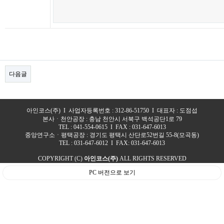
다음글
아인코스(주) I 사업자등록번호 : 312-86-51750 I 대표자 : 도점섭
본사ㆍ천안공장 : 충남 천안시 서북구 백석공단1로 79
TEL : 041-554-0615 I FAX : 031-647-6013
중앙연구소ㆍ평택공장 : 경기도 평택시 산단로52번길 55-8(모곡동)
TEL : 031-647-6012 I FAX: 031-647-6013
COPYRIGHT (C)
아인코스(주)
ALL RIGHTS RESERVED
PC 버전으로 보기