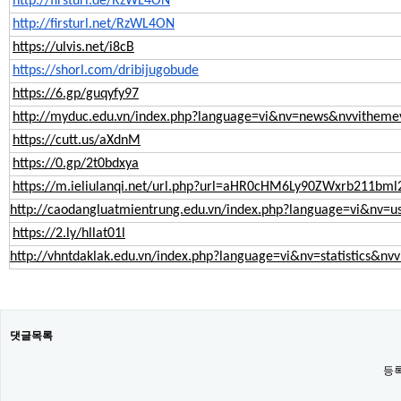
http://firsturl.de/RzWL4ON
http://firsturl.net/RzWL4ON
https://ulvis.net/i8cB
https://shorl.com/dribijugobude
https://6.gp/guqyfy97
http://myduc.edu.vn/index.php?language=vi&nv=news&nvvithe
https://cutt.us/aXdnM
https://0.gp/2t0bdxya
https://m.ieliulanqi.net/url.php?url=aHR0cHM6Ly90ZWxrb211bm
http://caodangluatmientrung.edu.vn/index.php?language=vi&n
https://2.ly/hllat01l
http://vhntdaklak.edu.vn/index.php?language=vi&nv=statistic
댓글목록
등록